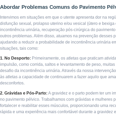
Abordar Problemas Comuns do Pavimento Pél
Intervimos em situações em que o utente apresenta dor na regiã
disfunção sexual, prolapso uterino e/ou vesical (útero e bexiga
incontinência urinária, recuperação pós-cirúrgica do pavimento 
outros problemas. Além disso, atuamos na prevenção desses 
ajudando a reduzir a probabilidade de incontinência urinária e
situações, tais como:
1. No Desporto:
Primeiramente, os atletas que praticam ativi
impulsão, como corrida, saltos e levantamento de peso, muitas
desafio da incontinência urinária. Através da nossa intervenç
às atletas a capacidade de continuarem a fazer aquilo que a
desconfortos.
2. Grávidas e Pós-Parto:
A gravidez e o parto podem ter um imp
no pavimento pélvico. Trabalhamos com grávidas e mulheres p
fortalecer e reabilitar esses músculos, proporcionando uma re
rápida e uma experiência mais confortável durante a gravidez e