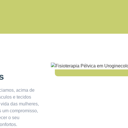
s
ciamos, acima de
sculos e tecidos
 vida das mulheres,
os um compromisso,
ecer o seu
onfortos.