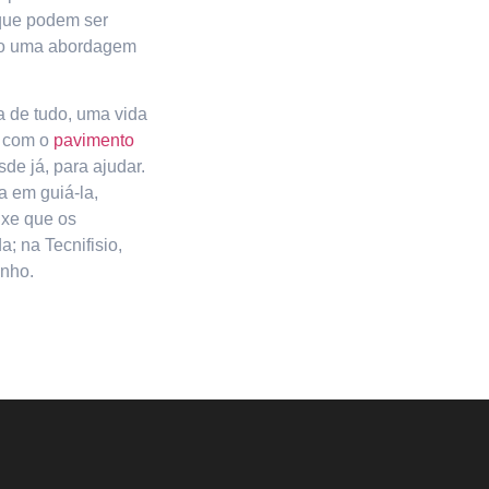
 que podem ser
ndo uma abordagem
a de tudo, uma vida
s com o
pavimento
de já, para ajudar.
a em guiá-la,
ixe que os
; na Tecnifisio,
inho.