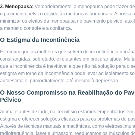
3. Menopausa:
Verdadeiramente, a menopausa pode trazer de
o pavimento pélvico devido às mudanças hormonais. A nossa 
minimizar os efeitos da menopausa no pavimento pélvico, auxi
a manter o controle e a confiança.
O Estigma da Incontinência
É comum que as mulheres que sofrem de incontinência urinári
constrangidas, sobretudo, e relutantes em procurar ajuda. Muit
que a incontinência é inevitável e que não há solução para o 
estigma em torno da incontinência pode levar ao isolamento so
autoestima e, primordialmente, até mesmo à depressão.
O Nosso Compromisso na Reabilitação do Pav
Pélvico
Acima e antes de tudo, na Tecnifisio estamos empenhados em 
estigma e oferecer soluções eficazes para os problemas do pav
Através de técnicas manuais e mecânicas, como eletroestimula
radiofrequência, laser e ultrassom, reeducamos os músculos d