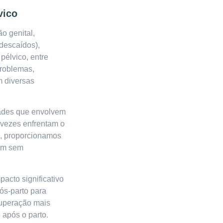
vico
o genital,
 descaídos),
pélvico, entre
problemas,
m diversas
dades que envolvem
 vezes enfrentam o
ão, proporcionamos
mam sem
acto significativo
ós-parto para
cuperação mais
 após o parto.