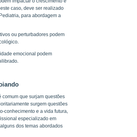
odem impactar o crescimento e
este caso, deve ser realizado
Pediatria, para abordagem a
ivos ou perturbadores podem
cológico.
lidade emocional podem
ilibrado.
oiando
 é comum que surjam questões
ioritariamente surgem questões
o-conhecimento e a vida futura,
issional especializado em
ão alguns dos temas abordados