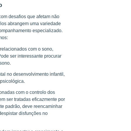
o
 com desafios que afetam não
afios abrangem uma variedade
acompanhamento especializado.
mos:
relacionados com o sono,
de ser interessante procurar
 sono.
l no desenvolvimento infantil,
psicológica.
onadas com o controlo dos
dem ser tratadas eficazmente por
este padrão, deve reencaminhar
despistar disfunções no