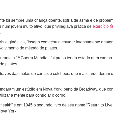
e foi sempre uma criança doente, sofria de asma e de problema
e num jovem muito ativo, que privilegiava prática de
exercício fí
.
s e ginástica, Joseph começou a estudar intensamente anatomia,
volvimento do método de pilates.
urante a 1ª Guerra Mundial, foi preso tendo estado num campo 
e pilates.
 através das molas de camas e colchões, que mais tarde deram 
ndaram um estúdio em Nova York, perto da Broadway, que conto
ilizar a mente para controlar o corpo.
r Health” e em 1945 o segundo livro de seu nome “Return to Liv
Nova York.