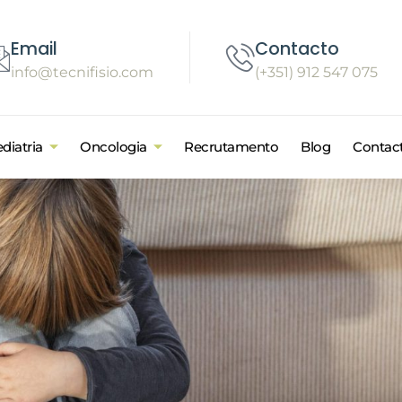
Email
Contacto
info@tecnifisio.com
(+351) 912 547 075
diatria
Oncologia
Recrutamento
Blog
Contac