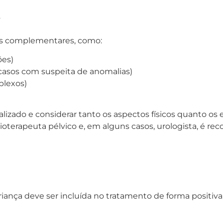
s
mes complementares, como:
ões)
m casos com suspeita de anomalias)
plexos)
alizado e considerar tanto os aspectos físicos quanto 
fisioterapeuta pélvico e, em alguns casos, urologista, é
 criança deve ser incluída no tratamento de forma positi