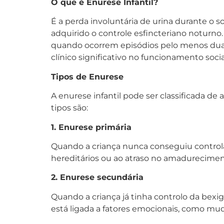
O que é Enurese Infantil?
É a perda involuntária de urina durante o s
adquirido o controle esfincteriano noturn
quando ocorrem episódios pelo menos dua
clínico significativo no funcionamento socia
Tipos de Enurese
A enurese infantil pode ser classificada d
tipos são:
1. Enurese primária
Quando a criança nunca conseguiu controlar
hereditários ou ao atraso no amadurecimen
2. Enurese secundária
Quando a criança já tinha controlo da bexi
está ligada a fatores emocionais, como muda