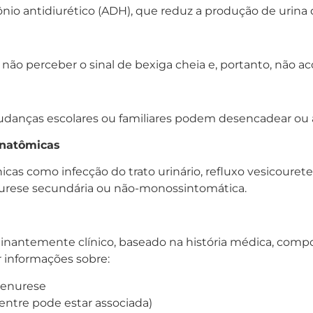
o antidiurético (ADH), que reduz a produção de urina d
o perceber o sinal de bexiga cheia e, portanto, não aco
udanças escolares ou familiares podem desencadear ou 
anatômicas
as como infecção do trato urinário, refluxo vesicouret
nurese secundária ou não-monossintomática.
inantemente clínico, baseado na história médica, compor
r informações sobre:
 enurese
entre pode estar associada)