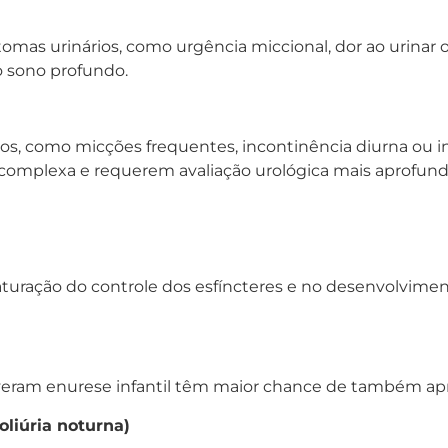
tomas urinários, como urgência miccional, dor ao urinar
o sono profundo.
ios, como micções frequentes, incontinência diurna ou in
complexa e requerem avaliação urológica mais aprofund
uração do controle dos esfíncteres e no desenvolvimen
iveram enurese infantil têm maior chance de também a
oliúria noturna)