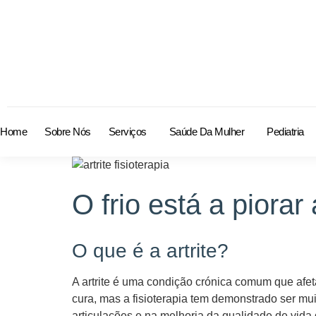
Home
Sobre Nós
Serviços
Saúde Da Mulher
Pediatria
O frio está a piorar
O que é a artrite?
A artrite é uma condição crónica comum que afeta
cura, mas a fisioterapia tem demonstrado ser mui
articulações e na melhoria da qualidade de vid