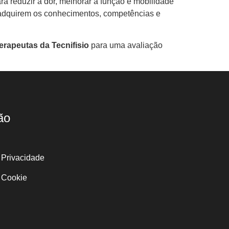
ra reduzir a dor, melhorar a função e mobilidade
te adquirem os conhecimentos, competências e
rapeutas da Tecnifisio
para uma avaliação
ão
e Privacidade
e Cookie