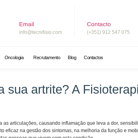
Email
Contacto
info@tecnifisio.com
(+351) 912 547 075
Oncologia
Recrutamento
Blog
Contactos
 a sua artrite? A Fisiotera
 as articulações, causando inflamação que leva a dor, sensibil
to eficaz na gestão dos sintomas, na melhoria da função e mobil
a das pessoas que vivem com esta condição.