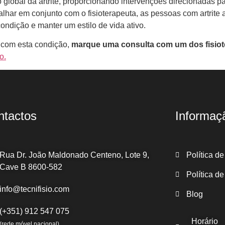
o global da artrite, proporcionando intervenções direcionadas pa
abalhar em conjunto com o fisioterapeuta, as pessoas com artri
ondição e manter um estilo de vida ativo.
e com esta condição,
marque uma consulta com um dos fisiote
o.
ntactos
Informaç
Rua Dr. João Maldonado Centeno, Lote 9,
Política d
Cave B 8600-582
Política d
info@tecnifisio.com
Blog
(+351) 912 547 075
Horário
(rede móvel nacional)