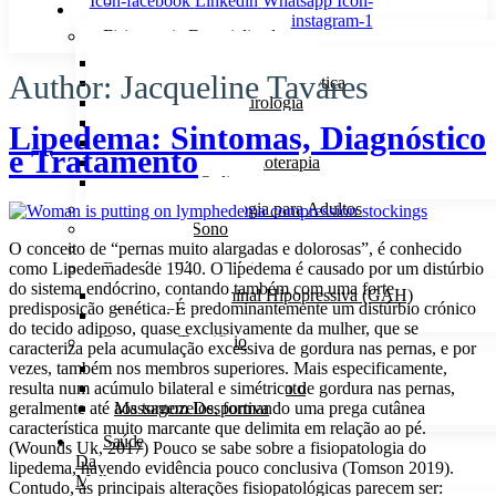
Icon-facebook
Linkedin
Whatsapp
Icon-
Serviços
instagram-1
Fisioterapia Especializada
Fisioterapia Respiratória
Author:
Jacqueline Tavares
Fisioterapia Músculo-Esquelética
Fisioterapia em Neurologia
Microfisioterapia
Lipedema: Sintomas, Diagnóstico
Fisioterapia ao Domicílio
e Tratamento
Equipamentos de Fisioterapia
Fisioterapia Online
Consultas de Psicologia para Adultos
Consulta do Sono
O conceito de “pernas muito alargadas e dolorosas”, é conhecido
Osteopatia
como Lipedemadesde 1940. O lipedema é causado por um distúrbio
Exercício Físico Clínico
do sistema endócrino, contando também com uma forte
Ginástica Abdominal Hipopressiva (GAH)
predisposição genética. É predominantemente um distúrbio crónico
Pilates Clínico
do tecido adiposo, quase exclusivamente da mulher, que se
Bem-estar Tecnifisio
caracteriza pela acumulação excessiva de gordura nas pernas, e por
vezes, também nos membros superiores. Mais especificamente,
Estética Corpo
resulta num acúmulo bilateral e simétrico de gordura nas pernas,
Massagem de Relaxamento
geralmente até aos tornozelos, formando uma prega cutânea
Massagem Desportiva
característica muito marcante que delimita em relação ao pé.
Saúde
(Wounds Uk, 2017) Pouco se sabe sobre a fisiopatologia do
Da
lipedema, havendo evidência pouco conclusiva (Tomson 2019).
Mulher
Contudo, as principais alterações fisiopatológicas parecem ser: