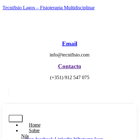
Tecnifisio Lagos – Fisioterapia Multidisciplinar
Email
info@tecnifisio.com
Contacto
(+351) 912 547 075
Marcar Consulta
Home
Sobre
Nós