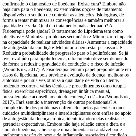
confirmado o diagnóstico de lipedema. Existe cura? Embora não
X
haja cura para o lipedema, existem várias opções de tratamento
disponíveis no sentido de controlar as alterações fisiológicas, de
forma a tentar minimizar as consequências e também melhorar a
qualidade de vida. Qual é o tratamento mais adequado? A
Fisioterapia pode ajudar? O tratamento do Lipedema tem como
objetivos: • Minimizar problemas secundários• Minimizar o impacto
na capacidade de realizar atividades diárias• Aumentar a capacidade
de autogestão da condição• Melhorar o bem-estar psicossocial•
Reduzir a probabilidade de progressão para o lipolinfedema. Se já
tiver evoluído para lipolinfedema, o tratamento deve ser delineado
de forma a reduzir a gravidade da condução e o risco de infeção
(Wounds uk, 2017). A Fisioterapia tem um papel preponderante em
casos de lipedema, pois previne a evolução da doença, melhora os
sintomas e por sua vez otimiza a qualidade de vida do utente,
podendo recorrer a várias técnicas e procedimentos como terapia
física, exercícios específicos, drenagem linfática manual,
pressoterapia e aconselhamento de contenção elástica (Wounds uk,
2017). Fará sentido a intervenção de outros profissionais? A
complexidade dos problemas enfrentados pelos pacientes requer
cuidados multidisciplinares e interdisciplinares com enfâse no apoio
de autogestão da doença crónica, identificando metas realistas e
gerenciar expectativas. Embora não haja relação entre a dieta e a
cura do lipedema, sabe-se que uma alimentação saudável pode
melhorar a gestão do peso e da inflamação associados à condição