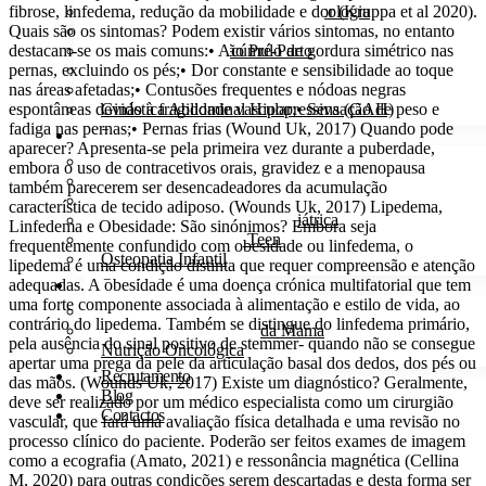
fibrose, linfedema, redução da mobilidade e dor (Kruppa et al 2020).
Fisioterapia Pélvica em Uroginecologia
Quais são os sintomas? Podem existir vários sintomas, no entanto
Fisioterapia Pélvica Obstétrica
destacam-se os mais comuns:• Acúmulo de gordura simétrico nas
Sessão De Educação Pré-Parto
pernas, excluindo os pés;• Dor constante e sensibilidade ao toque
Pilates Pré-Parto
nas áreas afetadas;• Contusões frequentes e nódoas negras
Sessões Pós-Parto
espontâneas devido à fragilidade vascular;• Sensação de peso e
Ginástica Abdominal Hipopressiva (GAH)
fadiga nas pernas;• Pernas frias (Wound Uk, 2017) Quando pode
Pediatria
aparecer? Apresenta-se pela primeira vez durante a puberdade,
Psicologia Infantil e Juvenil
embora o uso de contracetivos orais, gravidez e a menopausa
Sessões Massagem Infantil
também parecerem ser desencadeadores da acumulação
Lesões Traumáticas Pediátricas
característica de tecido adiposo. (Wounds Uk, 2017) Lipedema,
Fisioterapia Respiratória Pediátrica
Linfedema e Obesidade: São sinónimos? Embora seja
Pilates Kids e Pilates Teen
frequentemente confundido com obesidade ou linfedema, o
Osteopatia Infantil
lipedema é uma condição distinta que requer compreensão e atenção
adequadas. A obesidade é uma doença crónica multifatorial que tem
Oncologia
uma forte componente associada à alimentação e estilo de vida, ao
Onco–Pilates
contrário do lipedema. Também se distingue do linfedema primário,
Fisioterapia no Cancro da Mama
pela ausência do sinal positivo de stemmer- quando não se consegue
Nutrição Oncológica
apertar uma prega da pele da articulação basal dos dedos, dos pés ou
Recrutamento
das mãos. (Wounds Uk, 2017) Existe um diagnóstico? Geralmente,
Blog
deve ser realizado por um médico especialista como um cirurgião
Contactos
vascular, que fará uma avaliação física detalhada e uma revisão no
processo clínico do paciente. Poderão ser feitos exames de imagem
como a ecografia (Amato, 2021) e ressonância magnética (Cellina
M, 2020) para outras condições serem descartadas e desta forma ser