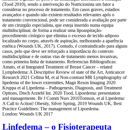
(Tood 2010), sendo a intervenção do Nutricionista um fator a
considerar no processo de tratamento. Em casos graves, estadios
avançados e quando não existem resultados relevantes após o
tratamento convencional, pode ser considerada a avaliação por parte
de um cirurgião especialista, que esteja inserido numa equipa
multidisciplinar, de forma a realizar uma lipoaspiração-
procedimento cirúrgico que elimina o excesso de tecido adiposo
localizado no corpo, através de aspiração, melhorando a aparência
estética (Wounds UK, 2017). Contudo, é contraindicado para alguns
casos, pelo que deve ser reforçado a importância do contexto
multidisciplinar e de outras vias de tratamento menos invasivas,
como primeira linha de tratamento. Referencias Bibliograficas:
Amato, et al Integrated Treatment of Breast Cancer – related
Lymphedema: A Descriptive Review of state of the Art, Anticancer
Research 2021 Cellina M, et al Non-contrast MR Lymphography of
lipedema of the lower extremities, Magn Reson Imaging 2020
Kruppa et al Lipedema – Pathogenesis, Diagnosis, and Treatment
Options, Dtsch Arztebl Int. 2020 Tood, Lipoedema: presentation
and managemente. Br J Comm Nurs 2010Tomson, et al Lipedema:
A Call to Action! Obesity, Silver Spring, 2019 Wounds UK, Best
Practice Guidelines: The management of Lipoedema.
London: Wounds UK 2017
Linfedema – o Fisioterapeuta